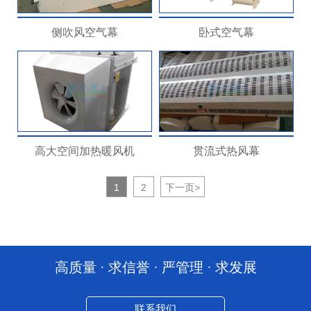
侧吹风空气幕
卧式空气幕
高大空间加热暖风机
贯流式热风幕
1
2
下一页
>
高质量 · 求信誉 · 严管理 · 求发展
联系我们