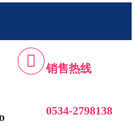

销售热线
0534-2798138
D