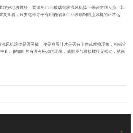
要埋好地脚螺栓，要避免FT35玻璃钢轴流风机掉下来砸伤到人员。装
重复查看，只要这样才干有用的保障FT35玻璃钢轴流风机的正常运
璃钢轴流风机滚动是否灵敏，便是查看叶片是否有卡住或摩擦现象，相邻管
钟后中止。假如叶片有没有松动的现像，减振座与联接螺栓无松动，就说