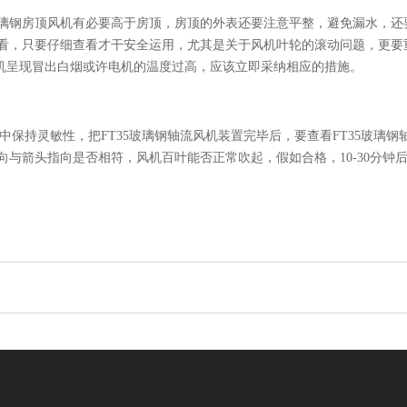
玻璃钢房顶风机有必要高于房顶，房顶的外表还要注意平整，避免漏水，还
查看，只要仔细查看才干安全运用，尤其是关于风机叶轮的滚动问题，更要
机呈现冒出白烟或许电机的温度过高，应该立即采纳相应的措施。
运转中保持灵敏性，把FT35玻璃钢轴流风机装置完毕后，要查看FT35玻
方向与箭头指向是否相符，风机百叶能否正常吹起，假如合格，10-30分